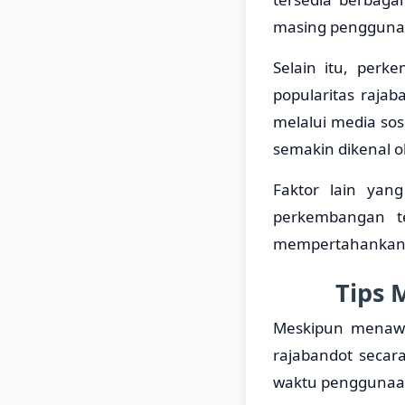
masing pengguna
Selain itu, per
popularitas raja
melalui media so
semakin dikenal o
Faktor lain yan
perkembangan t
mempertahankan da
Tips 
Meskipun menawa
rajabandot secar
waktu penggunaan 