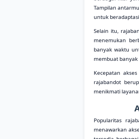
Tampilan antarm
untuk beradaptasi
Selain itu, rajab
menemukan berb
banyak waktu un
membuat banyak o
Kecepatan akses 
rajabandot beru
menikmati layana
A
Popularitas raj
menawarkan akses
tersedia berbaga