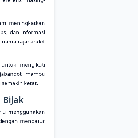
lam meningkatkan
ps, dan informasi
t nama rajabandot
 untuk mengikuti
ajabandot mampu
 semakin ketat.
 Bijak
erlu menggunakan
h dengan mengatur