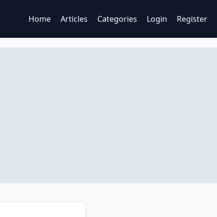
Home
Articles
Categories
Login
Register