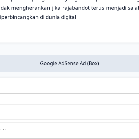
 tidak mengherankan jika rajabandot terus menjadi sal
diperbincangkan di dunia digital
Google AdSense Ad (Box)