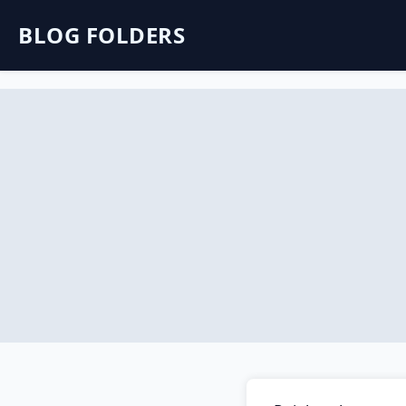
BLOG FOLDERS