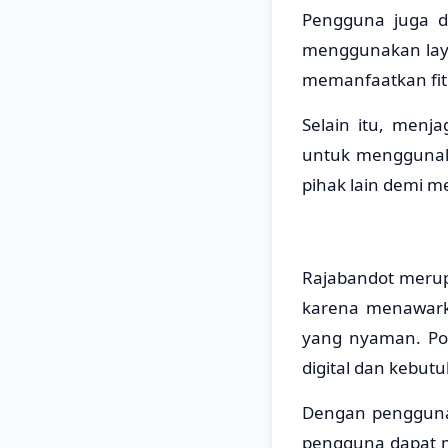
Pengguna juga d
menggunakan lay
memanfaatkan fitu
Selain itu, menj
untuk menggunak
pihak lain demi 
Rajabandot merup
karena menawark
yang nyaman. Pop
digital dan kebut
Dengan penggunaa
pengguna dapat m