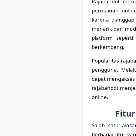
Rajabandot meru
permainan onlin
karena dianggap
menarik dan muda
platform sepert
berkembang.
Popularitas raja
pengguna. Melal
dapat mengakses b
rajabandot menjad
online.
Fitu
Salah satu alas
berbagai fitur y